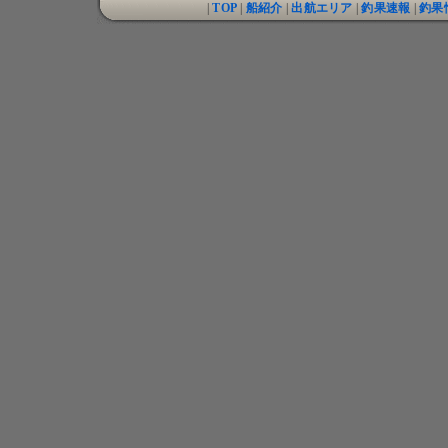
|
TOP
|
船紹介
|
出航エリア
|
釣果速報
|
釣果