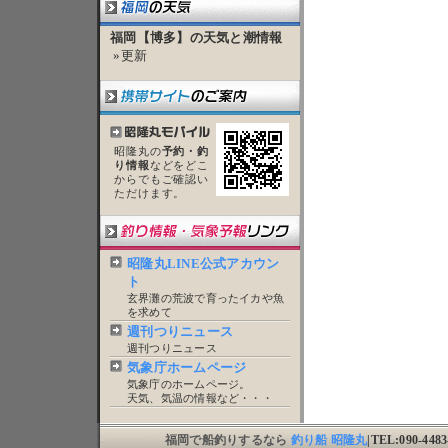
福岡【博多】の天気と潮情報
»更新
昭隆丸の
予約・釣
り情報
などをどこ
からでもご確認い
ただけます。
昭隆丸LINE公式アカウン
ト
玄界灘の荒波で育ったイカや魚
を求めて
週刊つりニュース
週刊つりニュース
気象庁ホームページ
気象庁のホームページ。
天気、気温の情報など・・・
福岡で船釣りするなら
釣り船 昭隆丸
|TEL:090-44