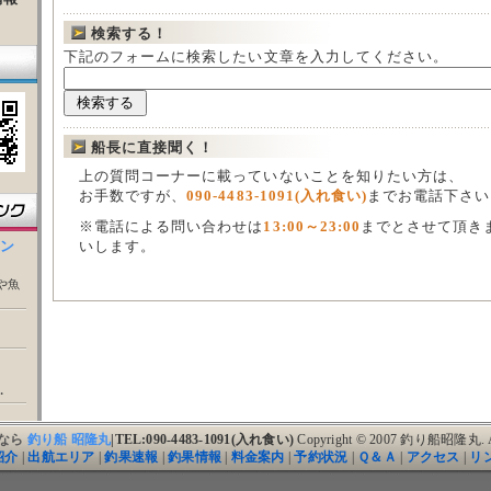
検索する！
下記のフォームに検索したい文章を入力してください。
船長に直接聞く！
上の質問コーナーに載っていないことを知りたい方は、
お手数ですが、
090-4483-1091(入れ食い)
までお電話下さい
※電話による問い合わせは
13:00～23:00
までとさせて頂き
ウン
いします。
や魚
・
なら
釣り船 昭隆丸
|TEL:090-4483-1091(入れ食い)
Copyright © 2007 釣り船昭隆丸. All
紹介
|
出航エリア
|
釣果速報
|
釣果情報
|
料金案内
|
予約状況
|
Ｑ＆Ａ
|
アクセス
|
リ