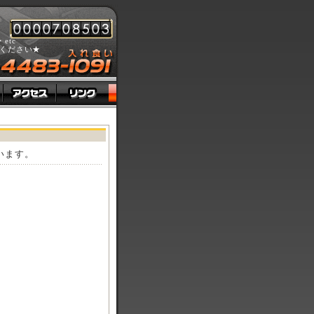
tc
ください★
います。