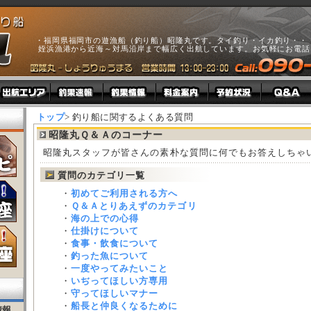
・福岡県福岡市の遊漁船（釣り船）昭隆丸です。タイ釣り・イカ釣り・・・e
姪浜漁港から近海～対馬沿岸まで幅広く出航しています。お気軽にお電話
トップ
> 釣り船に関するよくある質問
昭隆丸Ｑ＆Ａのコーナー
昭隆丸スタッフが皆さんの素朴な質問に何でもお答えしちゃ
質問のカテゴリ一覧
・
初めてご利用される方へ
・
Ｑ＆Ａとりあえずのカテゴリ
・
海の上での心得
・
仕掛けについて
・
食事・飲食について
・
釣った魚について
・
一度やってみたいこと
・
いぢってほしい方専用
・
守ってほしいマナー
・
船長と仲良くなるために
情報