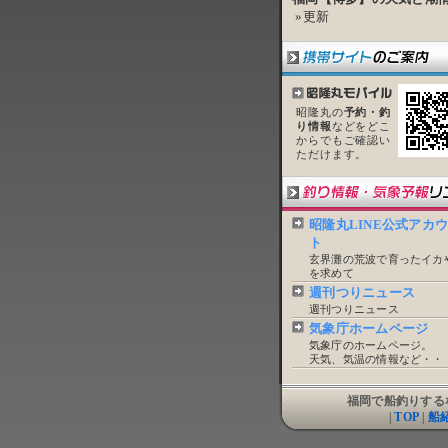
»更新
昭隆丸の
予約・釣
り情報
などをどこ
からでもご確認い
ただけます。
昭隆丸LINE公式アカ
ト
玄界灘の荒波で育ったイカ
を求めて
週刊つりニュース
週刊つりニュース
気象庁ホームページ
気象庁のホームページ。
天気、気温の情報など・・
福岡で船釣りする
|
TOP
|
船