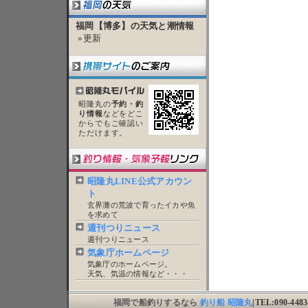
福岡【博多】の天気と潮情報
»更新
昭隆丸の
予約・釣
り情報
などをどこ
からでもご確認い
ただけます。
昭隆丸LINE公式アカウン
ト
玄界灘の荒波で育ったイカや魚
を求めて
週刊つりニュース
週刊つりニュース
気象庁ホームページ
気象庁のホームページ。
天気、気温の情報など・・・
福岡で船釣りするなら
釣り船 昭隆丸
|TEL:090-44