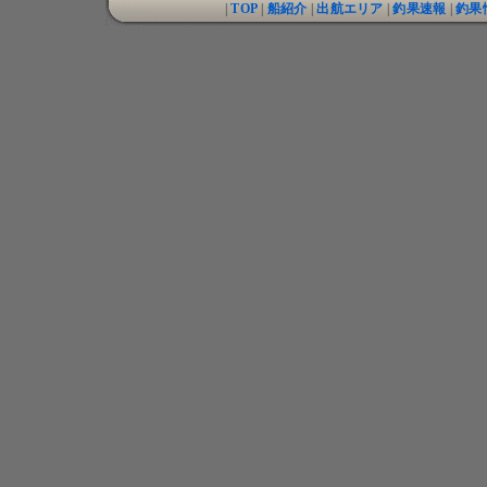
|
TOP
|
船紹介
|
出航エリア
|
釣果速報
|
釣果