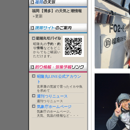
福岡【博多】の天気と潮情報
»更新
昭隆丸の
予約・釣
り情報
などをどこ
からでもご確認い
ただけます。
昭隆丸LINE公式アカウン
ト
玄界灘の荒波で育ったイカや魚
を求めて
週刊つりニュース
週刊つりニュース
気象庁ホームページ
気象庁のホームページ。
天気、気温の情報など・・・