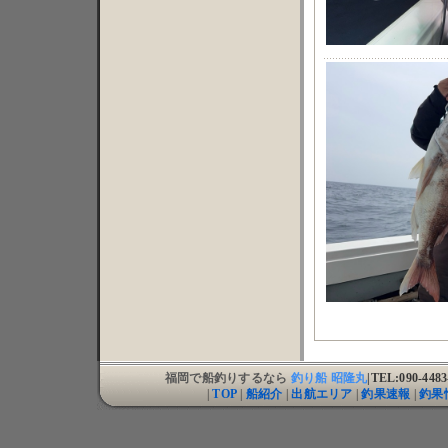
福岡で船釣りするなら
釣り船 昭隆丸
|TEL:090-44
|
TOP
|
船紹介
|
出航エリア
|
釣果速報
|
釣果