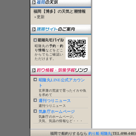
福岡【博多】の天気と潮情報
»更新
昭隆丸の
予約・釣
り情報
などをどこ
からでもご確認い
ただけます。
昭隆丸LINE公式アカウン
ト
玄界灘の荒波で育ったイカや魚
を求めて
週刊つりニュース
週刊つりニュース
気象庁ホームページ
気象庁のホームページ。
天気、気温の情報など・・・
福岡で船釣りするなら
釣り船 昭隆丸
|TEL:090-44