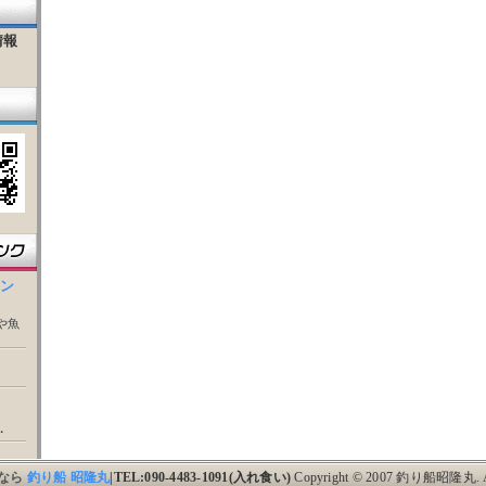
情報
ウン
や魚
・
なら
釣り船 昭隆丸
|TEL:090-4483-1091(入れ食い)
Copyright © 2007 釣り船昭隆丸. All