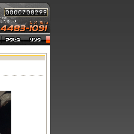
tc
ください★