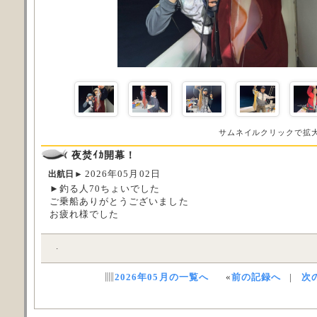
サムネイルクリックで拡
夜焚ｲｶ開幕！
2026年05月02日
出航日►
►釣る人70ちょいでした
ご乗船ありがとうございました
お疲れ様でした
.
▥
2026年05月の一覧へ
«
前の記録へ
|
次