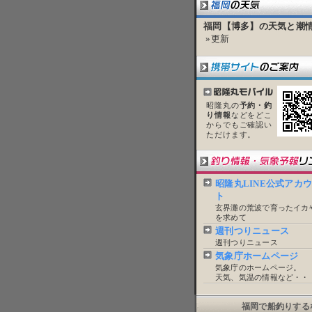
福岡【博多】の天気と潮
»更新
昭隆丸の
予約・釣
り情報
などをどこ
からでもご確認い
ただけます。
昭隆丸LINE公式アカ
ト
玄界灘の荒波で育ったイカ
を求めて
週刊つりニュース
週刊つりニュース
気象庁ホームページ
気象庁のホームページ。
天気、気温の情報など・・
福岡で船釣りする